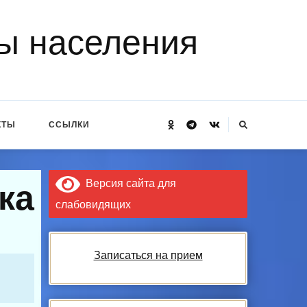
ы населения
Ищите
КТЫ
ССЫЛКИ
что-
то?
Версия сайта для
ка
слабовидящих
Записаться на прием