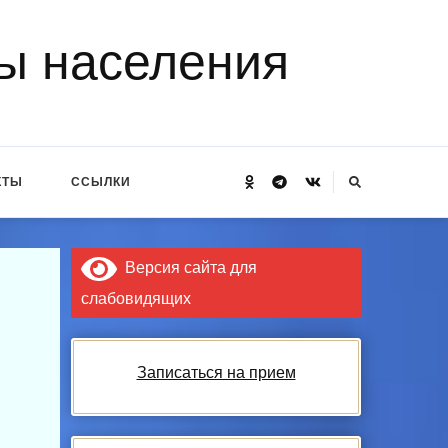
ы населения
Ищите
КТЫ
ССЫЛКИ
что-
то?
Версия сайта для
слабовидящих
Записаться на прием