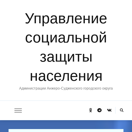
Управление
социальной
защиты
населения
Администрации Анжеро-Судженского городского округа
Ищите
что-
то?