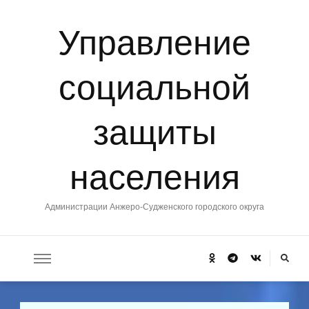
Управление
социальной
защиты
населения
Администрации Анжеро-Судженского городского округа
Ищите
что-
то?