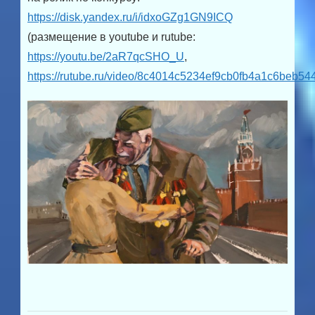
https://disk.yandex.ru/i/idxoGZg1GN9ICQ
(размещение в youtube и rutube:
https://youtu.be/2aR7qcSHO_U
,
https://rutube.ru/video/8c4014c5234ef9cb0fb4a1c6beb54