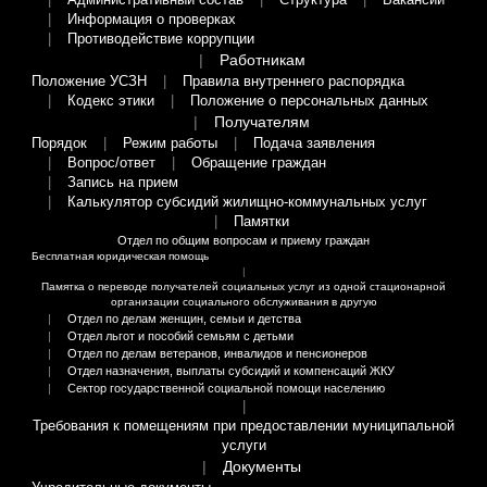
Административный состав
Структура
Вакансии
Информация о проверках
Противодействие коррупции
Работникам
Положение УСЗН
Правила внутреннего распорядка
Кодекс этики
Положение о персональных данных
Получателям
Порядок
Режим работы
Подача заявления
Вопрос/ответ
Обращение граждан
Запись на прием
Калькулятор субсидий жилищно-коммунальных услуг
Памятки
Отдел по общим вопросам и приему граждан
Бесплатная юридическая помощь
Памятка о переводе получателей социальных услуг из одной стационарной
организации социального обслуживания в другую
Отдел по делам женщин, семьи и детства
Отдел льгот и пособий семьям с детьми
Отдел по делам ветеранов, инвалидов и пенсионеров
Отдел назначения, выплаты субсидий и компенсаций ЖКУ
Сектор государственной социальной помощи населению
Требования к помещениям при предоставлении муниципальной
услуги
Документы