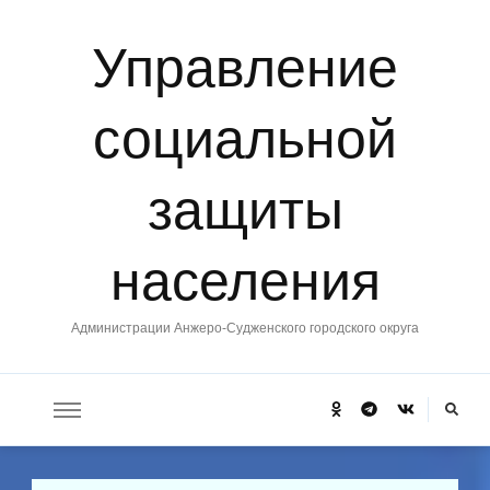
Управление
социальной
защиты
населения
Администрации Анжеро-Судженского городского округа
Ищите
что-
то?