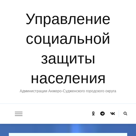
Управление
социальной
защиты
населения
Администрации Анжеро-Судженского городского округа
Ищите
что-
то?