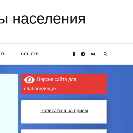
ы населения
Ищите
КТЫ
ССЫЛКИ
что-
то?
Версия сайта для
слабовидящих
Записаться на прием