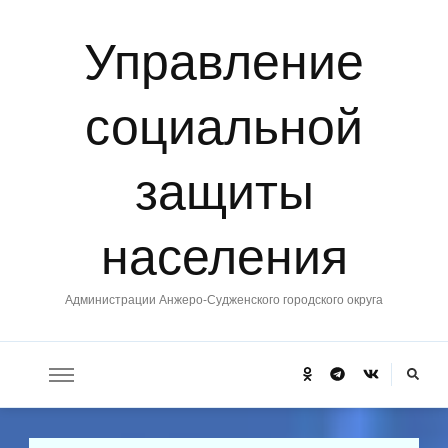
Управление
социальной
защиты
населения
Администрации Анжеро-Судженского городского округа
Ищите
что-
то?