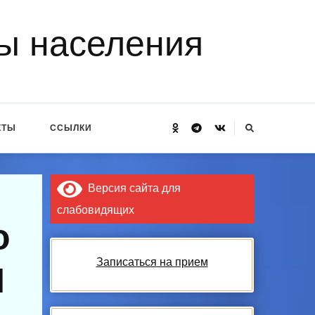
ы населения
Ищите
КТЫ
ССЫЛКИ
что-
то?
Версия сайта для
слабовидящих
о
Записаться на прием
И