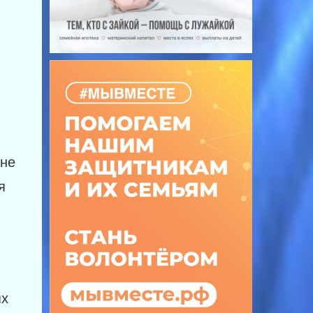
ане
я
ях