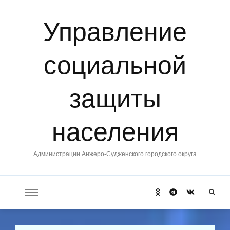
Управление
социальной
защиты
населения
Администрации Анжеро-Судженского городского округа
Ищите
что-
то?