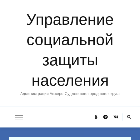
Управление
социальной
защиты
населения
Администрации Анжеро-Судженского городского округа
Ищите
что-
то?