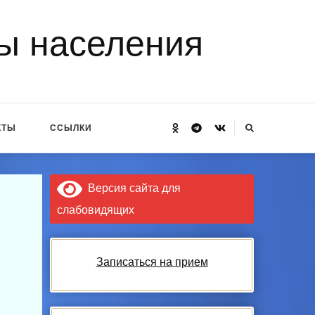
ы населения
Ищите
КТЫ
ССЫЛКИ
что-
то?
Версия сайта для
слабовидящих
Записаться на прием