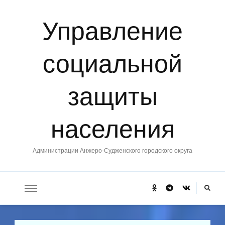
Управление
социальной
защиты
населения
Администрации Анжеро-Судженского городского округа
Ищите
что-
то?